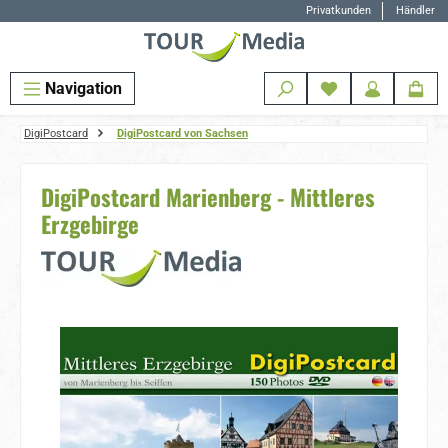
Privatkunden
Händler
Zum Hauptinhalt springen
Navigation
DigiPostcard
DigiPostcard von Sachsen
DigiPostcard Marienberg - Mittleres
Erzgebirge
Bildergalerie überspringen