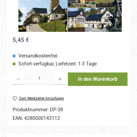
Regulärer Preis:
5,45 €
Versandkostenfrei
Sofort verfügbar, Lieferzeit: 1-3 Tage
Produkt Anzahl: Gib den gewünschten Wert ein oder benutze die Schaltflächen um 
In den Warenkorb
Zum Merkzettel hinzufügen
Produktnummer:
DP-38
EAN:
4280000143112