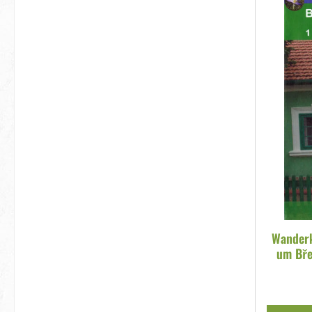
Wanderk
um Břec