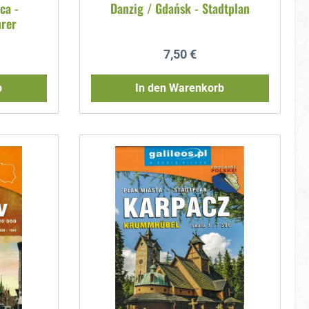
ca -
Danzig / Gdańsk - Stadtplan
rer
reis:
Regulärer Preis:
7,50 €
b
In den Warenkorb