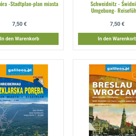
Góra -Stadtplan-plan miasta
Schweidnitz - Świdni
Umgebung- Reisefüh
Regulärer Preis:
Regulärer P
7,50 €
7,50 €
In den Warenkorb
In den Warenkor