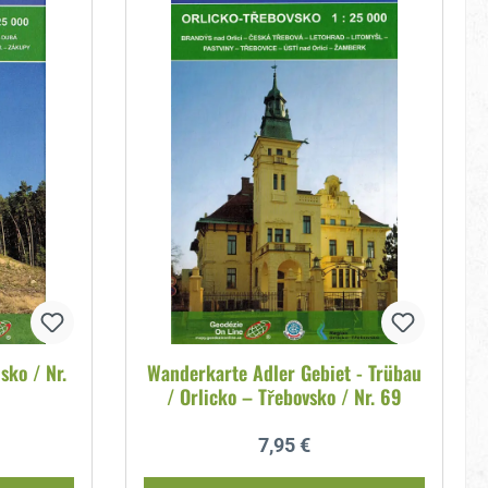
sko / Nr.
Wanderkarte Adler Gebiet - Trübau
/ Orlicko – Třebovsko / Nr. 69
reis:
Regulärer Preis:
7,95 €