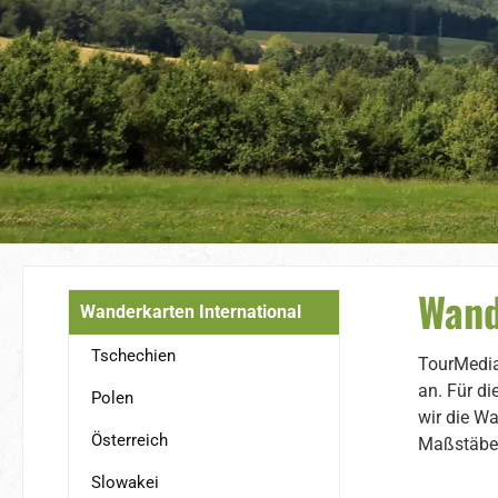
Wand
Wanderkarten International
Tschechien
TourMedia
an. Für d
Polen
wir die W
Österreich
Maßstäbe 
Slowakei