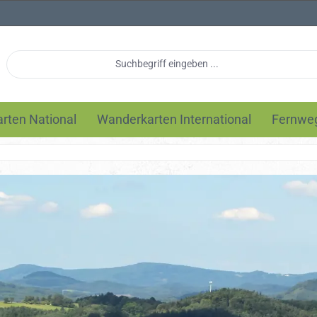
rten National
Wanderkarten International
Fernwe