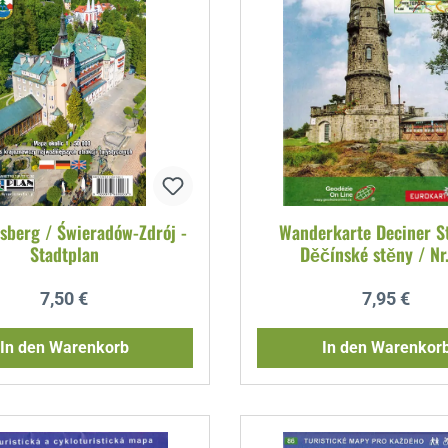
nsberg / Świeradów-Zdrój -
Wanderkarte Deciner St
Stadtplan
Děčínské stěny / Nr
Regulärer Preis:
Regulärer P
7,50 €
7,95 €
In den Warenkorb
In den Warenkor