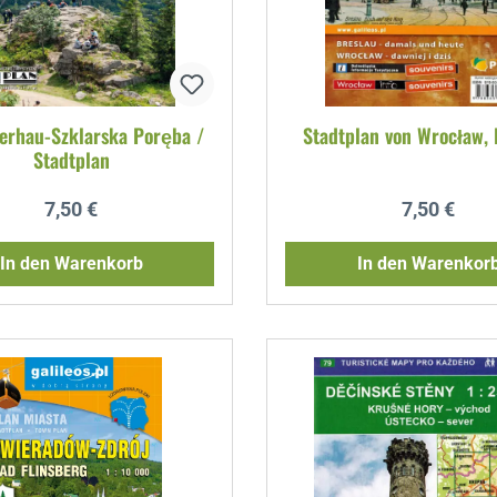
erhau-Szklarska Poręba /
Stadtplan von Wrocław, 
Stadtplan
Regulärer Preis:
Regulärer P
7,50 €
7,50 €
In den Warenkorb
In den Warenkor