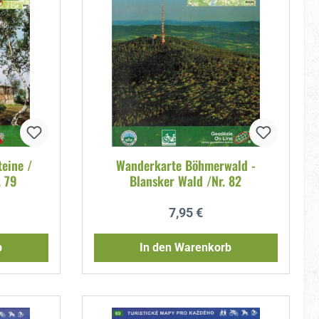
eine /
Wanderkarte Böhmerwald -
. 79
Blansker Wald /Nr. 82
reis:
Regulärer Preis:
7,95 €
b
In den Warenkorb