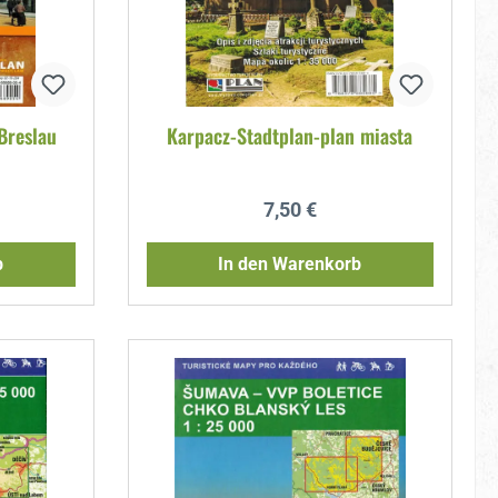
Breslau
Karpacz-Stadtplan-plan miasta
reis:
Regulärer Preis:
7,50 €
b
In den Warenkorb