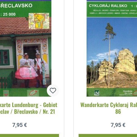
arte Lundenburg - Gebiet
Wanderkarte Cykloraj Ral
lav / Břeclavsko / Nr. 21
86
Regulärer Preis:
Regulärer P
7,95 €
7,95 €