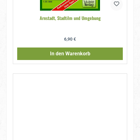
Arnstadt, Stadtilm und Umgebung
Regulärer Preis:
6,90 €
In den Warenkorb