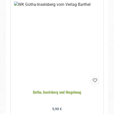
Gotha, Inselsberg und Umgebung
Regulärer Preis:
5,90 €