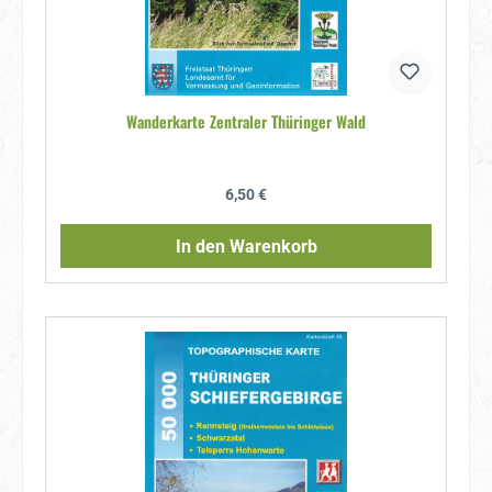
Wanderkarte Zentraler Thüringer Wald
Regulärer Preis:
6,50 €
In den Warenkorb