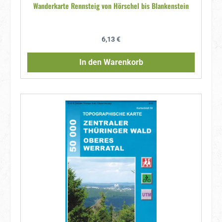
Wanderkarte Rennsteig von Hörschel bis Blankenstein
Regulärer Preis:
6,13 €
In den Warenkorb