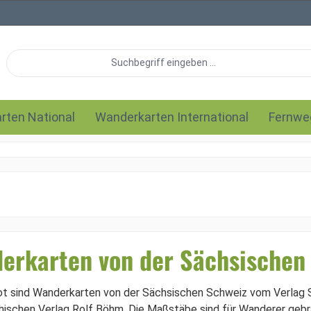
rten National
Wanderkarten International
Fernwe
erkarten von der Sächsischen
t sind Wanderkarten von der Sächsischen Schweiz vom Verlag 
hischen Verlag Rolf Böhm. Die Maßstäbe sind für Wanderer gebrä