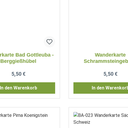
karte Bad Gottleuba -
Wanderkarte
Berggießhübel
Schrammsteingebi
Sächsische Schw
Regulärer Preis:
Regulärer P
5,50 €
5,50 €
In den Warenkorb
In den Warenkor