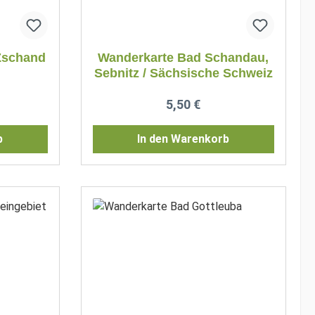
Zschand
Wanderkarte Bad Schandau,
Sebnitz / Sächsische Schweiz
reis:
Regulärer Preis:
5,50 €
b
In den Warenkorb