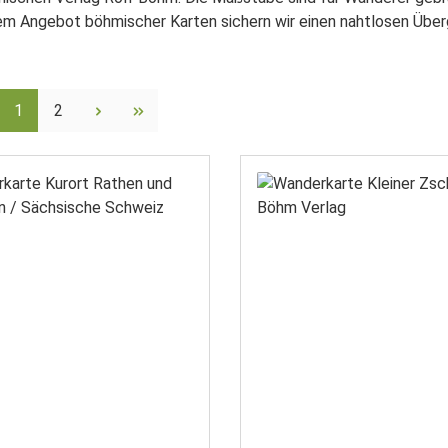
em Angebot böhmischer Karten sichern wir einen nahtlosen Über
Seite
Seite
1
2