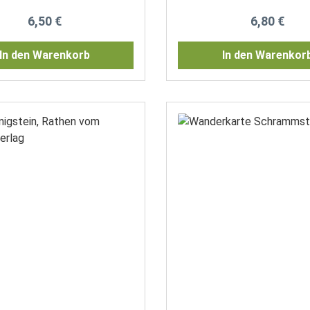
Schweiz
Regulärer Preis:
Regulärer P
6,50 €
6,80 €
In den Warenkorb
In den Warenkor