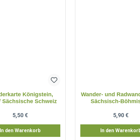
erkarte Königstein,
Wander- und Radwand
 / Sächsische Schweiz
Sächsisch-Böhmi
Schweiz
Regulärer Preis:
Regulärer P
5,50 €
5,90 €
In den Warenkorb
In den Warenkor