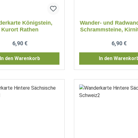
erkarte Königstein,
Wander- und Radwand
Kurort Rathen
Schrammsteine, Kirni
Regulärer Preis:
Regulärer P
6,90 €
6,90 €
In den Warenkorb
In den Warenkor