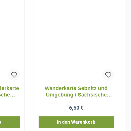
erkarte
Wanderkarte Sebnitz und
sche
Umgebung / Sächsische
Schweiz
reis:
Regulärer Preis:
6,50 €
b
In den Warenkorb