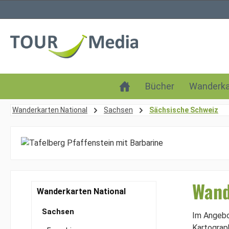
 Hauptinhalt springen
Zur Suche springen
Zur Hauptnavigation springen
Bücher
Wanderka
Wanderkarten National
Sachsen
Sächsische Schweiz
Wand
Wanderkarten National
Sachsen
Im Angebo
Kartograp