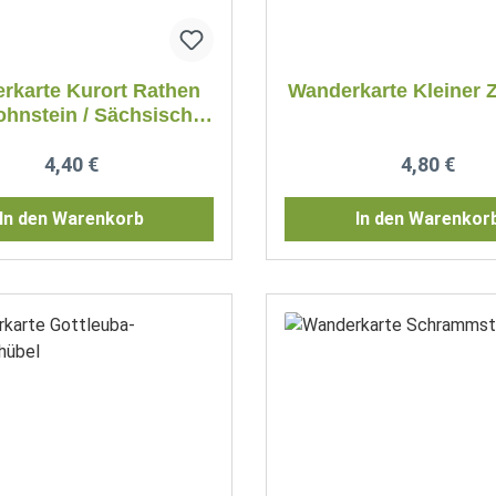
rkarte Kurort Rathen
Wanderkarte Kleiner 
hnstein / Sächsische
Schweiz
Regulärer Preis:
Regulärer P
4,40 €
4,80 €
In den Warenkorb
In den Warenkor