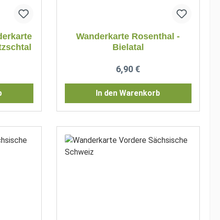
erkarte
Wanderkarte Rosenthal -
tzschtal
Bielatal
reis:
Regulärer Preis:
6,90 €
b
In den Warenkorb