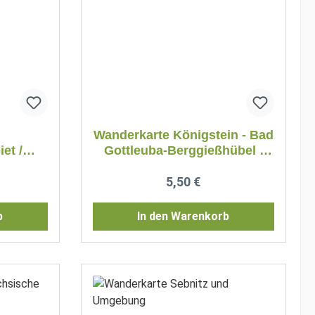
Wanderkarte Königstein - Bad
et /
Gottleuba-Berggießhübel /
eiz
Sächsische Schweiz
reis:
Regulärer Preis:
5,50 €
b
In den Warenkorb