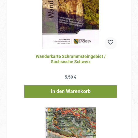
Wanderkarte Schrammsteingebiet /
Sächsische Schweiz
Regulärer Preis:
5,50 €
In den Warenkorb