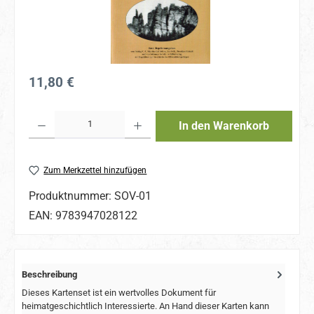
Regulärer Preis:
11,80 €
Produkt Anzahl: Gib den gewünschten Wert ein oder benutze die Schaltflächen um 
In den Warenkorb
Zum Merkzettel hinzufügen
Produktnummer:
SOV-01
EAN:
9783947028122
Beschreibung
Dieses Kartenset ist ein wertvolles Dokument für
heimatgeschichtlich Interessierte. An Hand dieser Karten kann