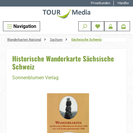
Privatkunden
Händler
Zum Hauptinhalt springen
Navigation
Wanderkarten National
Sachsen
Sächsische Schweiz
Historische Wanderkarte Sächsische
Schweiz
Sonnenblumen Verlag
Bildergalerie überspringen