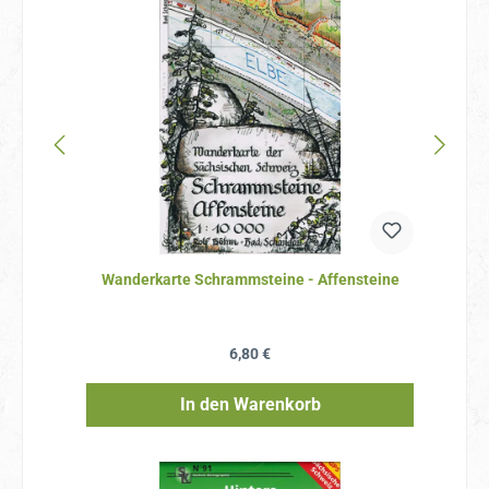
Wanderkarte Schrammsteine - Affensteine
Regulärer Preis:
6,80 €
In den Warenkorb