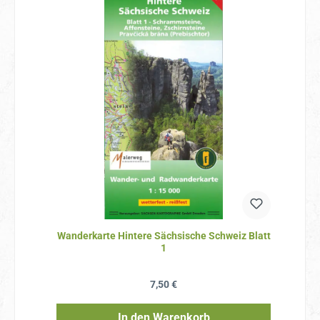
Wanderkarte Hintere Sächsische Schweiz Blatt
1
Regulärer Preis:
7,50 €
In den Warenkorb