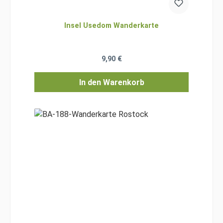
Insel Usedom Wanderkarte
Regulärer Preis:
9,90 €
In den Warenkorb