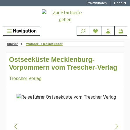
Privatkunden
Händler
Zum Hauptinhalt springen
Navigation
Bücher
Wander- / Reiseführer
Ostseeküste Mecklenburg-
Vorpommern vom Trescher-Verlag
Trescher Verlag
Bildergalerie überspringen