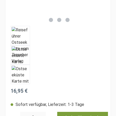
Regulärer Preis:
16,95 €
Sofort verfügbar, Lieferzeit: 1-3 Tage
Produkt Anzahl: Gib den gewünschten Wert ein oder benutze die Schaltfläche