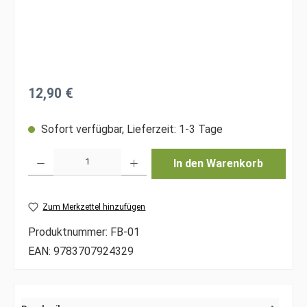
Regulärer Preis:
12,90 €
Sofort verfügbar, Lieferzeit: 1-3 Tage
Produkt Anzahl: Gib den gewünschten Wert ein oder benutze die Schaltfläche
In den Warenkorb
Zum Merkzettel hinzufügen
Produktnummer:
FB-01
EAN:
9783707924329