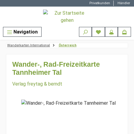
Privatkunden
Händler
Zum Hauptinhalt springen
Navigation
Wanderkarten International
Österreich
Wander-, Rad-Freizeitkarte
Tannheimer Tal
Verlag freytag & berndt
Bildergalerie überspringen