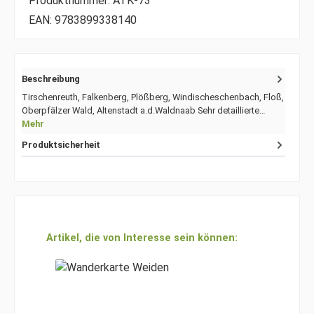
Produktnummer:
ATK-73
EAN:
9783899338140
Beschreibung
Tirschenreuth, Falkenberg, Plößberg, Windischeschenbach, Floß,
Oberpfälzer Wald, Altenstadt a.d.Waldnaab Sehr detaillierte…
Mehr
Produktsicherheit
Produktgalerie überspringen
Artikel, die von Interesse sein können: