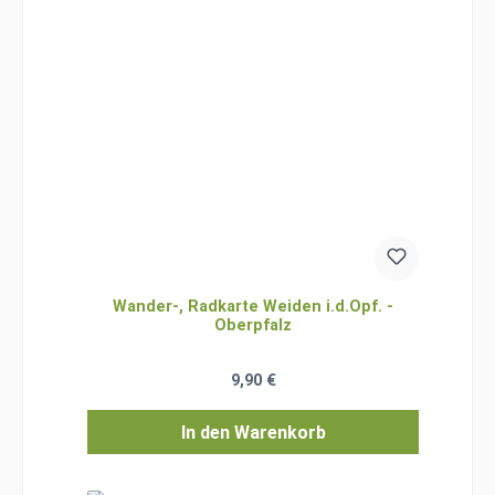
Wander-, Radkarte Weiden i.d.Opf. -
Oberpfalz
Regulärer Preis:
9,90 €
In den Warenkorb