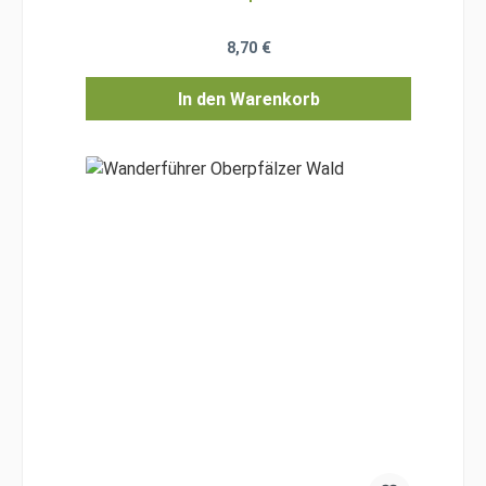
Regulärer Preis:
8,70 €
In den Warenkorb