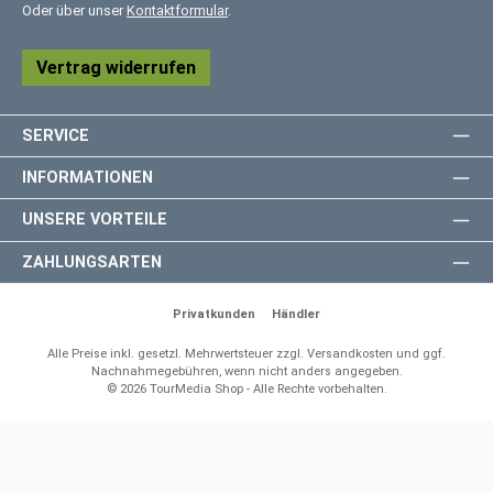
Oder über unser
Kontaktformular
.
Vertrag widerrufen
SERVICE
INFORMATIONEN
UNSERE VORTEILE
ZAHLUNGSARTEN
Privatkunden
Händler
Alle Preise inkl. gesetzl. Mehrwertsteuer zzgl.
Versandkosten
und ggf.
Nachnahmegebühren, wenn nicht anders angegeben.
© 2026 TourMedia Shop - Alle Rechte vorbehalten.