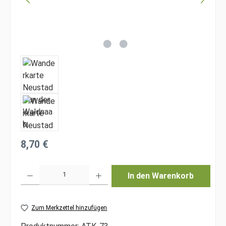
Regulärer Preis:
8,70 €
Produkt Anzahl: Gib den gewünschten Wert ein oder benutze die Schaltfläche
In den Warenkorb
Zum Merkzettel hinzufügen