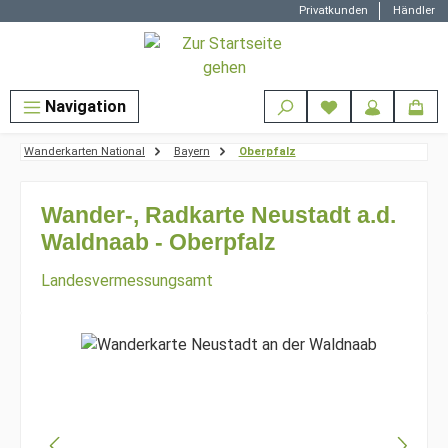
Privatkunden
Händler
Zum Hauptinhalt springen
Navigation
Wanderkarten National
Bayern
Oberpfalz
Wander-, Radkarte Neustadt a.d.
Waldnaab - Oberpfalz
Landesvermessungsamt
Bildergalerie überspringen