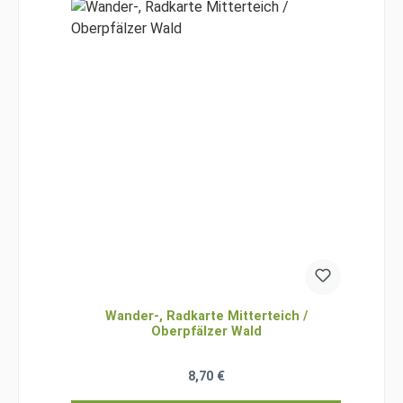
Wander-, Radkarte Mitterteich /
Oberpfälzer Wald
Regulärer Preis:
8,70 €