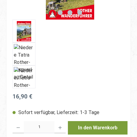
Regulärer Preis:
16,90 €
Sofort verfügbar, Lieferzeit: 1-3 Tage
Produkt Anzahl: Gib den gewünschten Wert ein oder benutze die Schaltfläche
In den Warenkorb