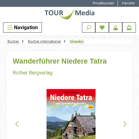
Privatkunden
Händler
Zum Hauptinhalt springen
Navigation
Bücher
Bücher international
Slowakei
Wanderführer Niedere Tatra
Rother Bergverlag
Bildergalerie überspringen