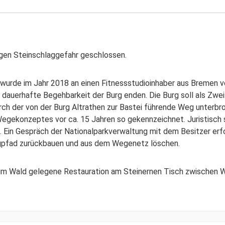
gen Steinschlaggefahr geschlossen.
n wurde im Jahr 2018 an einen Fitnessstudioinhaber aus Bremen 
 dauerhafte Begehbarkeit der Burg enden. Die Burg soll als Zwe
h der von der Burg Altrathen zur Bastei führende Weg unterbroc
ekonzeptes vor ca. 15 Jahren so gekennzeichnet. Juristisch s
. Ein Gespräch der Nationalparkverwaltung mit dem Besitzer erf
rgpfad zurückbauen und aus dem Wegenetz löschen.
im Wald gelegene Restauration am Steinernen Tisch zwischen We