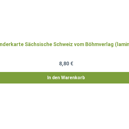
derkarte Sächsische Schweiz vom Böhmverlag (lamin
Regulärer Preis:
8,80 €
In den Warenkorb