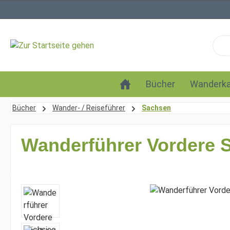
 Hauptinhalt springen
Zur Suche springen
Zur Hauptnavigation springen
Bücher
Wanderka
Bücher
Wander- / Reiseführer
Sachsen
Wanderführer Vordere 
Bildergalerie überspringen