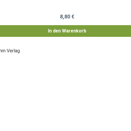
Regulärer Preis:
8,80 €
In den Warenkorb