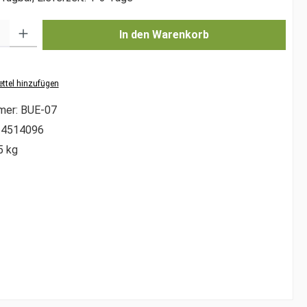
l: Gib den gewünschten Wert ein oder benutze die Schaltflächen um di
In den Warenkorb
ttel hinzufügen
mer:
BUE-07
34514096
5 kg