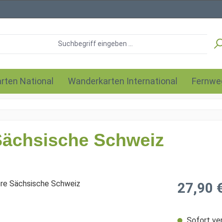
rten National
Wanderkarten International
Fernwe
Sächsische Schweiz
Regulärer Pre
27,90 
Sofort ver