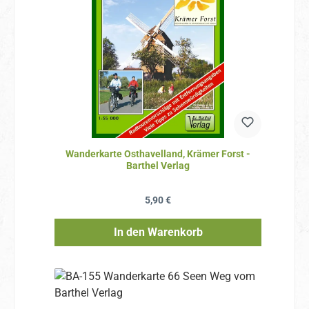
Wanderkarte Osthavelland, Krämer Forst -
Barthel Verlag
Regulärer Preis:
5,90 €
In den Warenkorb