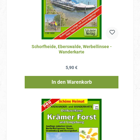
Schorfheide, Eberswalde, Werbellinsee -
Wanderkarte
Regulärer Preis:
5,90 €
In den Warenkorb