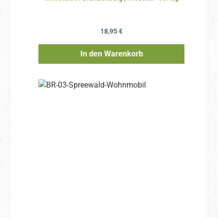
Regulärer Preis:
18,95 €
In den Warenkorb