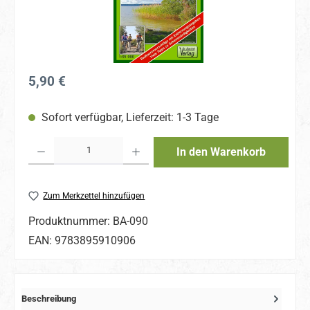
Regulärer Preis:
5,90 €
Sofort verfügbar, Lieferzeit: 1-3 Tage
Produkt Anzahl: Gib den gewünschten Wert ein oder benutze die Schaltflächen um 
In den Warenkorb
Zum Merkzettel hinzufügen
Produktnummer:
BA-090
EAN:
9783895910906
Beschreibung