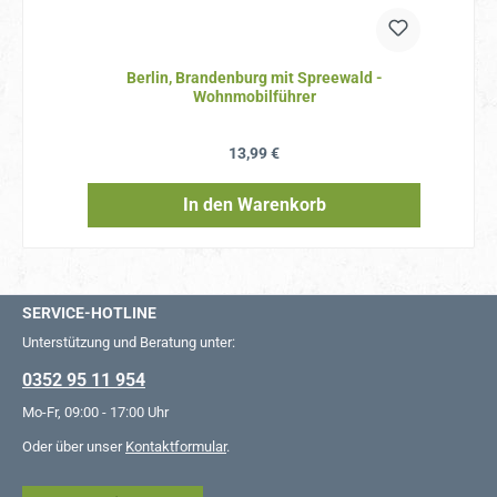
Berlin, Brandenburg mit Spreewald -
Wohnmobilführer
Regulärer Preis:
13,99 €
In den Warenkorb
SERVICE-HOTLINE
Unterstützung und Beratung unter:
0352 95 11 954
Mo-Fr, 09:00 - 17:00 Uhr
Oder über unser
Kontaktformular
.