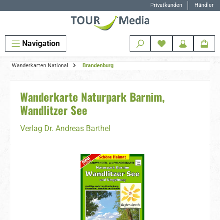
Privatkunden
Händler
Zum Hauptinhalt springen
Navigation
Wanderkarten National
Brandenburg
Wanderkarte Naturpark Barnim,
Wandlitzer See
Verlag Dr. Andreas Barthel
Bildergalerie überspringen