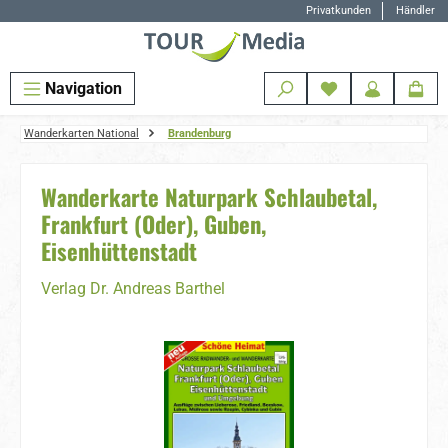
Privatkunden
Händler
Zum Hauptinhalt springen
Navigation
Wanderkarten National
Brandenburg
Wanderkarte Naturpark Schlaubetal,
Frankfurt (Oder), Guben,
Eisenhüttenstadt
Verlag Dr. Andreas Barthel
Bildergalerie überspringen