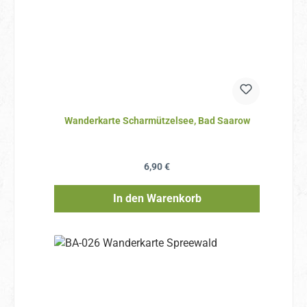
Wanderkarte Scharmützelsee, Bad Saarow
Regulärer Preis:
6,90 €
In den Warenkorb