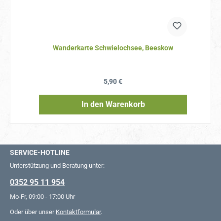
Wanderkarte Schwielochsee, Beeskow
Regulärer Preis:
5,90 €
In den Warenkorb
SERVICE-HOTLINE
Unterstützung und Beratung unter:
0352 95 11 954
Mo-Fr, 09:00 - 17:00 Uhr
Oder über unser
Kontaktformular
.