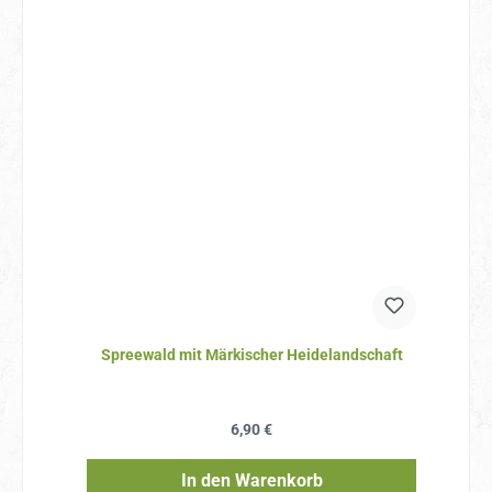
Spreewald mit Märkischer Heidelandschaft
Regulärer Preis:
6,90 €
In den Warenkorb