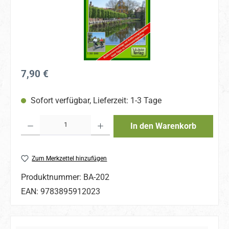
Regulärer Preis:
7,90 €
Sofort verfügbar, Lieferzeit: 1-3 Tage
Produkt Anzahl: Gib den gewünschten Wert ein oder benutze die Schaltflächen um 
In den Warenkorb
Zum Merkzettel hinzufügen
Produktnummer:
BA-202
EAN:
9783895912023