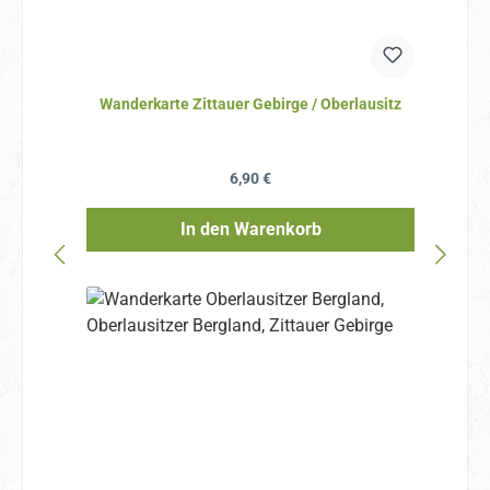
Wanderkarte Zittauer Gebirge / Oberlausitz
Regulärer Preis:
6,90 €
In den Warenkorb