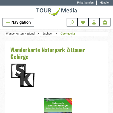
Privatkunden
Händler
Zum Hauptinhalt springen
Navigation
Wanderkarten National
Sachsen
Oberlausitz
Wanderkarte Naturpark Zittauer
Gebirge
Bildergalerie überspringen