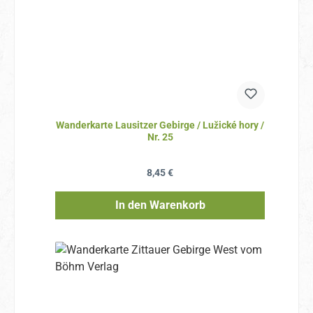
Wanderkarte Lausitzer Gebirge / Lužické hory /
Nr. 25
Regulärer Preis:
8,45 €
In den Warenkorb