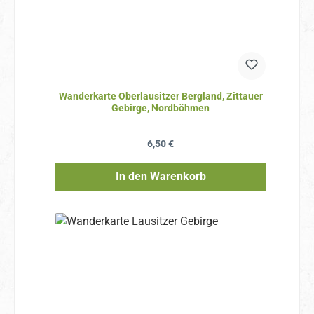
Wanderkarte Oberlausitzer Bergland, Zittauer
Gebirge, Nordböhmen
Regulärer Preis:
6,50 €
In den Warenkorb