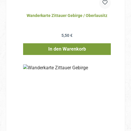
Wanderkarte Zittauer Gebirge / Oberlausitz
Regulärer Preis:
5,50 €
In den Warenkorb