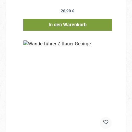
Regulärer Preis:
28,90 €
In den Warenkorb