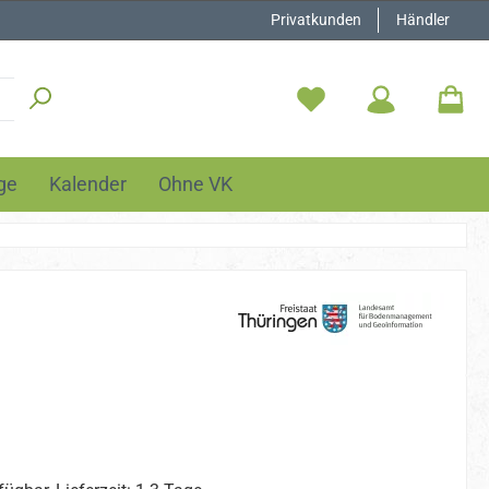
Privatkunden
Händler
ge
Kalender
Ohne VK
is: