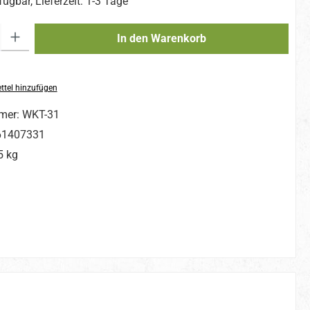
fügbar, Lieferzeit: 1-3 Tage
: Gib den gewünschten Wert ein oder benutze die Schaltflächen um die A
In den Warenkorb
ttel hinzufügen
mer:
WKT-31
61407331
5 kg