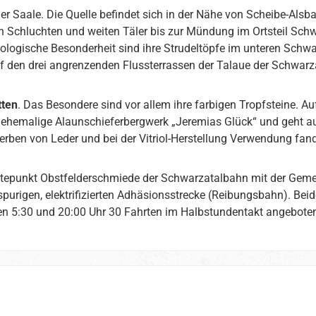
der Saale. Die Quelle befindet sich in der Nähe von Scheibe-Alsb
n Schluchten und weiten Täler bis zur Mündung im Ortsteil Sch
ologische Besonderheit sind ihre Strudeltöpfe im unteren Schwar
uf den drei angrenzenden Flussterrassen der Talaue der Schwa
tten
. Das Besondere sind vor allem ihre farbigen Tropfsteine. Au
s ehemalige Alaunschieferbergwerk „Jeremias Glück“ und geht a
Gerben von Leder und bei der Vitriol-Herstellung Verwendung fa
ltepunkt Obstfelderschmiede der Schwarzatalbahn mit der Gemei
urigen, elektrifizierten Adhäsionsstrecke (Reibungsbahn). Beide
n 5:30 und 20:00 Uhr 30 Fahrten im Halbstundentakt angebote