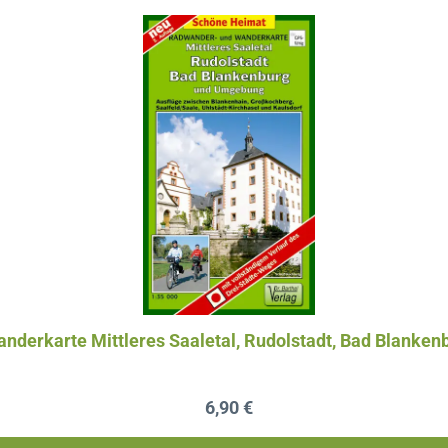
nderkarte Mittleres Saaletal, Rudolstadt, Bad Blanken
Regulärer Preis:
6,90 €