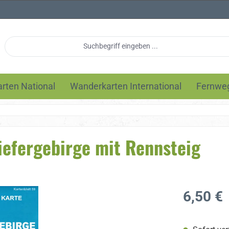
rten National
Wanderkarten International
Fernwe
iefergebirge mit Rennsteig
Regulärer Pre
6,50 €