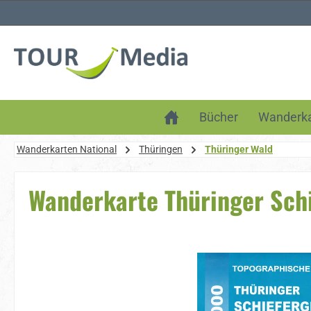
 Hauptinhalt springen
Zur Suche springen
Zur Hauptnavigation springen
Bücher
Wanderka
Wanderkarten National
Thüringen
Thüringer Wald
Wanderkarte Thüringer Sch
Bildergalerie überspringen