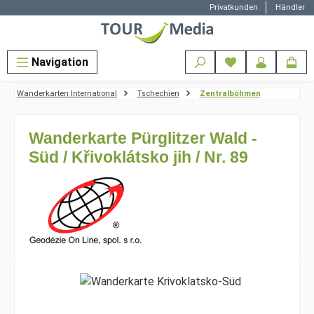
Privatkunden
Händler
Zum Hauptinhalt springen
Navigation
Wanderkarten International
Tschechien
Zentralböhmen
Wanderkarte Pürglitzer Wald -
Süd / Křivoklátsko jih / Nr. 89
Bildergalerie überspringen