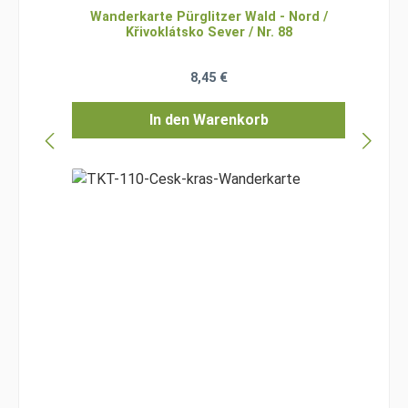
Wanderkarte Pürglitzer Wald - Nord /
Křivoklátsko Sever / Nr. 88
Regulärer Preis:
8,45 €
In den Warenkorb