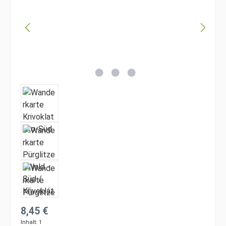
Regulärer Preis:
8,45 €
Inhalt:
1