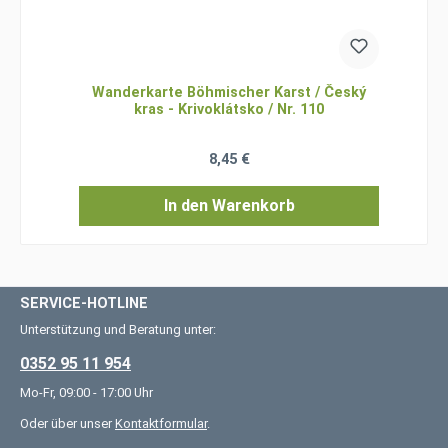
Wanderkarte Böhmischer Karst / Český
kras - Krivoklátsko / Nr. 110
Regulärer Preis:
8,45 €
In den Warenkorb
SERVICE-HOTLINE
Unterstützung und Beratung unter:
0352 95 11 954
Mo-Fr, 09:00 - 17:00 Uhr
Oder über unser
Kontaktformular
.