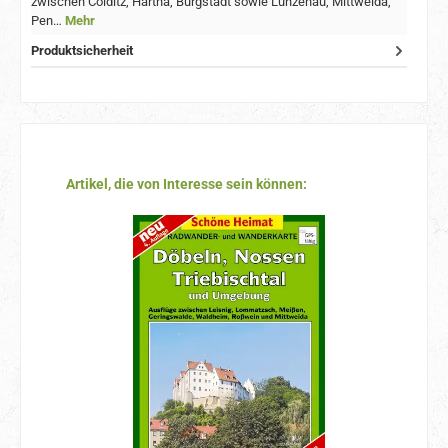
zwischen Colditz, Hartha, Burgstädt sowie Lunzenau, Mittweida,
Pen…
Mehr
Produktsicherheit
Produktgalerie überspringen
Artikel, die von Interesse sein können: