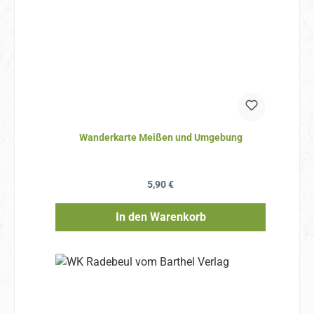
Wanderkarte Meißen und Umgebung
Regulärer Preis:
5,90 €
In den Warenkorb