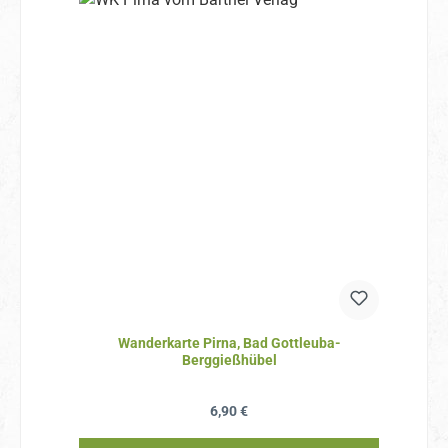
Wanderkarte Pirna, Bad Gottleuba-
Berggießhübel
Regulärer Preis:
6,90 €