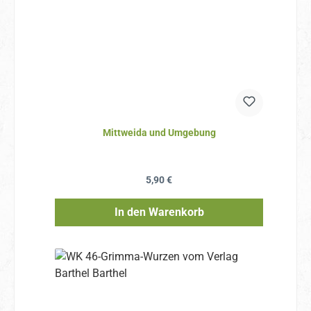
Mittweida und Umgebung
Regulärer Preis:
5,90 €
In den Warenkorb