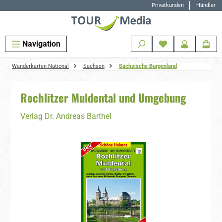
Privatkunden
Händler
Zum Hauptinhalt springen
Navigation
Wanderkarten National
Sachsen
Sächsische Burgenland
Rochlitzer Muldental und Umgebung
Verlag Dr. Andreas Barthel
Bildergalerie überspringen