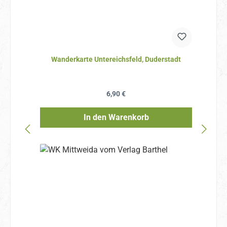
Wanderkarte Untereichsfeld, Duderstadt
Regulärer Preis:
6,90 €
In den Warenkorb