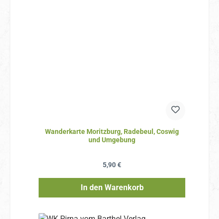
Wanderkarte Moritzburg, Radebeul, Coswig
und Umgebung
Regulärer Preis:
5,90 €
In den Warenkorb