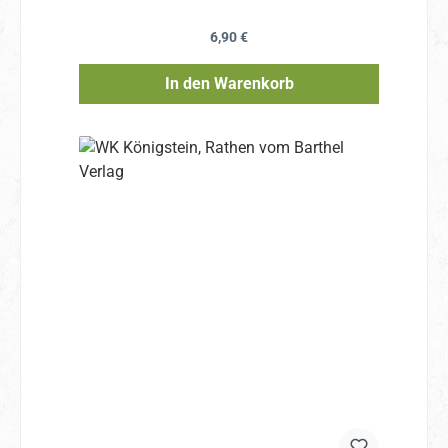
Regulärer Preis:
6,90 €
In den Warenkorb