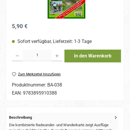
Regulärer Preis:
5,90 €
Sofort verfügbar, Lieferzeit: 1-3 Tage
Produkt Anzahl: Gib den gewünschten Wert ein oder benutze die Schaltflächen um 
In den Warenkorb
Zum Merkzettel hinzufügen
Produktnummer:
BA-038
EAN:
9783895910388
Beschreibung
Die kombinierte Radwander- und Wanderkarte zeigt Ausflüge