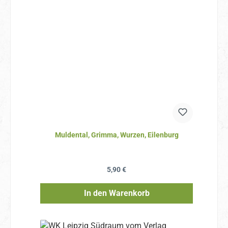
Muldental, Grimma, Wurzen, Eilenburg
Regulärer Preis:
5,90 €
In den Warenkorb