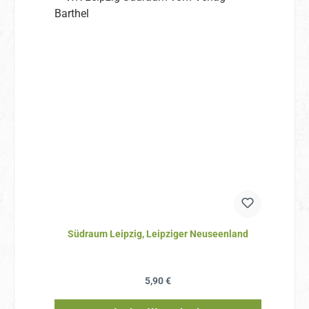
Südraum Leipzig, Leipziger Neuseenland
Regulärer Preis:
5,90 €