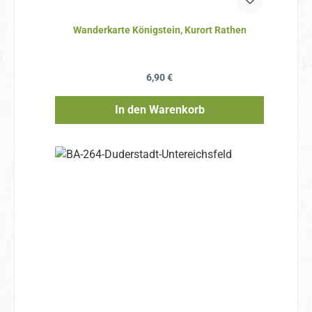
Wanderkarte Königstein, Kurort Rathen
Regulärer Preis:
6,90 €
In den Warenkorb