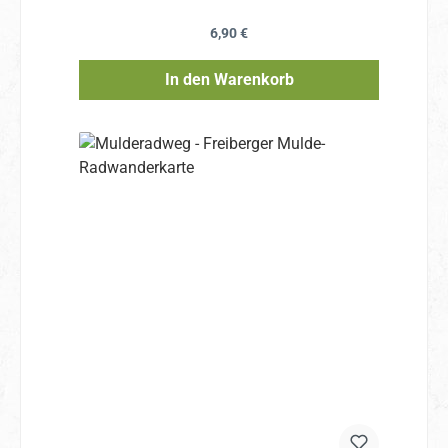
Regulärer Preis:
6,90 €
In den Warenkorb