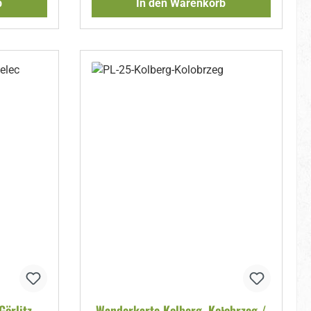
b
In den Warenkorb
Görlitz-
Wanderkarte Kolberg, Kołobrzeg /