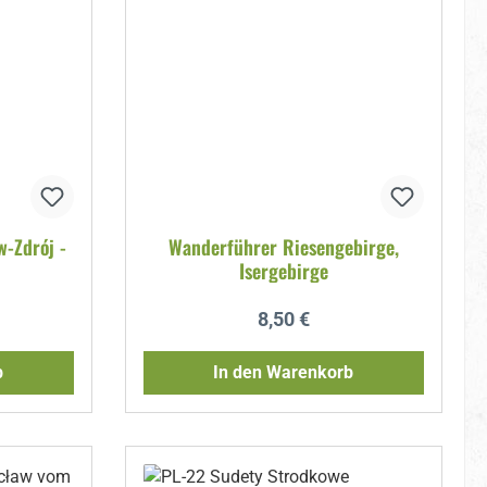
w-Zdrój -
Wanderführer Riesengebirge,
Isergebirge
reis:
Regulärer Preis:
8,50 €
b
In den Warenkorb