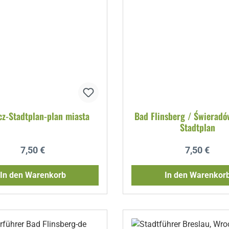
z-Stadtplan-plan miasta
Bad Flinsberg / Świeradó
Stadtplan
Regulärer Preis:
Regulärer P
7,50 €
7,50 €
In den Warenkorb
In den Warenkor