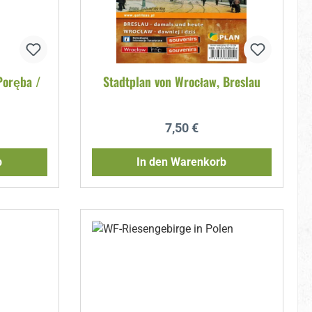
Poręba /
Stadtplan von Wrocław, Breslau
reis:
Regulärer Preis:
7,50 €
b
In den Warenkorb