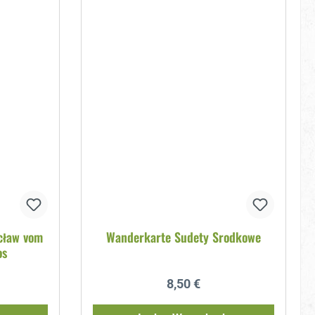
cław vom
Wanderkarte Sudety Srodkowe
os
reis:
Regulärer Preis:
8,50 €