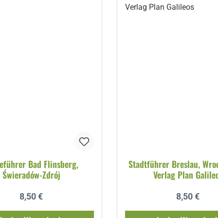
eführer Bad Flinsberg,
Stadtführer Breslau, Wro
Świeradów-Zdrój
Verlag Plan Galile
Regulärer Preis:
Regulärer P
8,50 €
8,50 €