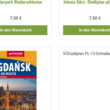
turpark Niederschlesien
Jelenia Góra -Stadtplan-p
Regulärer Preis:
Regulärer P
7,50 €
7,50 €
In den Warenkorb
In den Warenkor