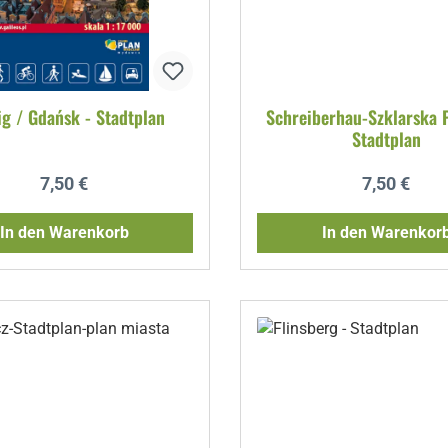
ig / Gdańsk - Stadtplan
Schreiberhau-Szklarska 
Stadtplan
Regulärer Preis:
Regulärer P
7,50 €
7,50 €
In den Warenkorb
In den Warenkor