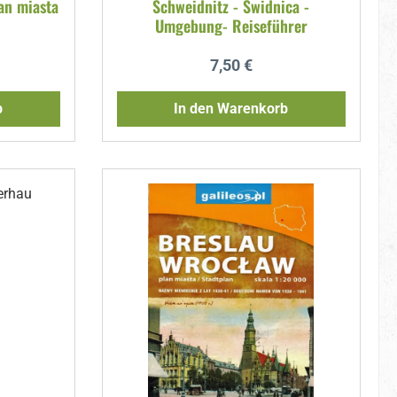
lan miasta
Schweidnitz - Świdnica -
Umgebung- Reiseführer
reis:
Regulärer Preis:
7,50 €
b
In den Warenkorb