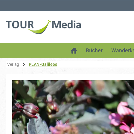
 Hauptinhalt springen
Zur Suche springen
Zur Hauptnavigation springen
Bücher
Wanderka
Verlag
PLAN-Galileos