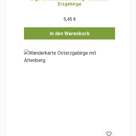
Erzgebirge
Regulärer Preis:
5,45 €
In den Warenkorb