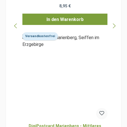
Regulärer Preis:
8,95 €
In den Warenkorb
Versandkostenfrei
DigiPostcard Marienberg - Mittleres