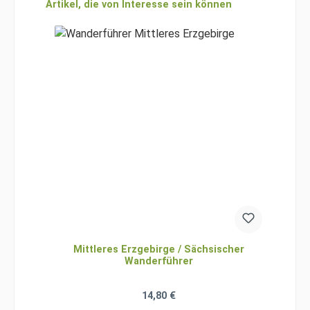
Produktgalerie überspringen
Artikel, die von Interesse sein können
Mittleres Erzgebirge / Sächsischer
Wanderführer
Regulärer Preis:
14,80 €