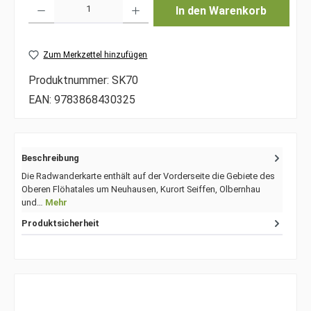
Produkt Anzahl: Gib den gewünschten Wert ein oder benutze die Schaltfläche
In den Warenkorb
Zum Merkzettel hinzufügen
Produktnummer:
SK70
EAN:
9783868430325
Beschreibung
Die Radwanderkarte enthält auf der Vorderseite die Gebiete des
Oberen Flöhatales um Neuhausen, Kurort Seiffen, Olbernhau
und…
Mehr
Produktsicherheit