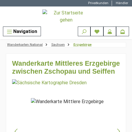
Privatkunden
Händler
Zum Hauptinhalt springen
Navigation
Wanderkarten National
Sachsen
Erzgebirge
Wanderkarte Mittleres Erzgebirge
zwischen Zschopau und Seiffen
Bildergalerie überspringen