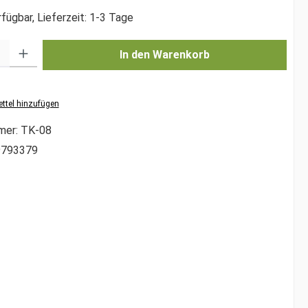
fügbar, Lieferzeit: 1-3 Tage
l: Gib den gewünschten Wert ein oder benutze die Schaltflächen um di
In den Warenkorb
ttel hinzufügen
mer:
TK-08
9793379