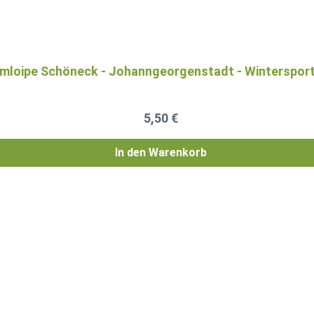
loipe Schöneck - Johanngeorgenstadt - Winterspor
Regulärer Preis:
5,50 €
In den Warenkorb