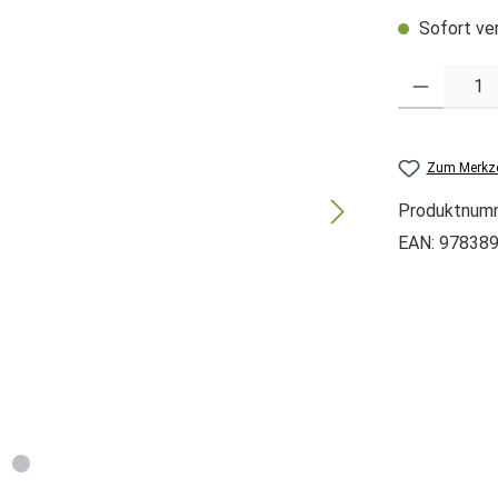
Sofort ver
Produkt Anzah
Zum Merkze
Produktnum
EAN:
97838