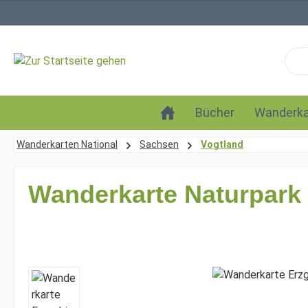
 Hauptinhalt springen
Zur Suche springen
Zur Hauptnavigation springen
Bücher
Wanderka
Wanderkarten National
Sachsen
Vogtland
Wanderkarte Naturpark E
Bildergalerie überspringen