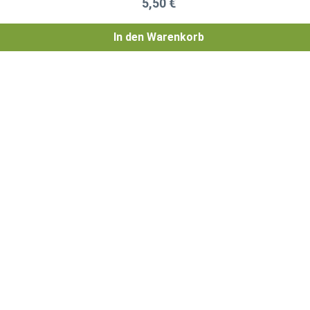
Regulärer Preis:
5,50 €
In den Warenkorb