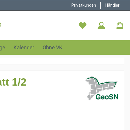
Privatkunden
Händler
ge
Kalender
Ohne VK
tt 1/2
is: