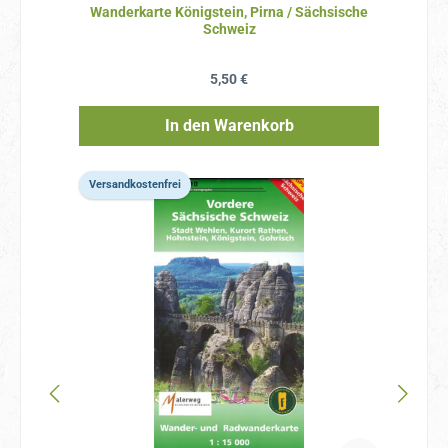
Wanderkarte Königstein, Pirna / Sächsische
Schweiz
Regulärer Preis:
5,50 €
In den Warenkorb
Versandkostenfrei