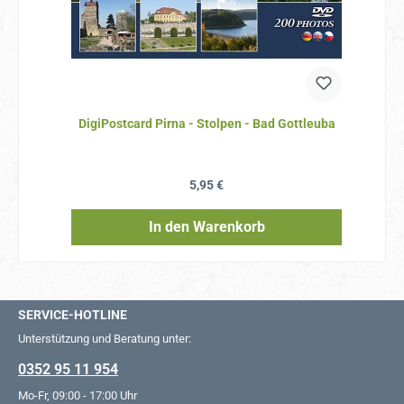
DigiPostcard Pirna - Stolpen - Bad Gottleuba
Regulärer Preis:
5,95 €
In den Warenkorb
SERVICE-HOTLINE
Unterstützung und Beratung unter:
0352 95 11 954
Mo-Fr, 09:00 - 17:00 Uhr